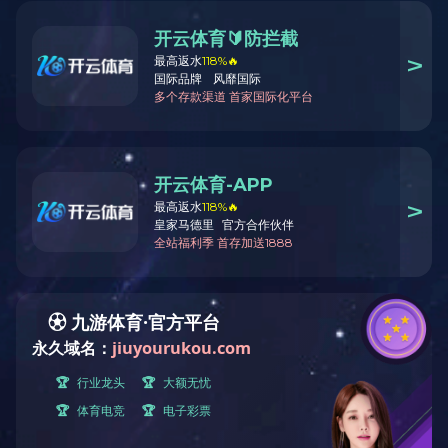
产品展示
荣誉资质