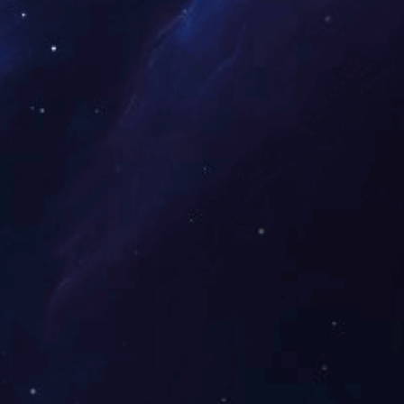
contact us 留言板
400-0455-887