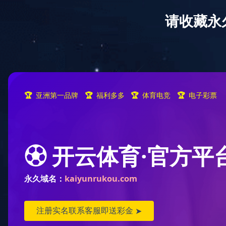
首页
公司简介
产品展示
荣