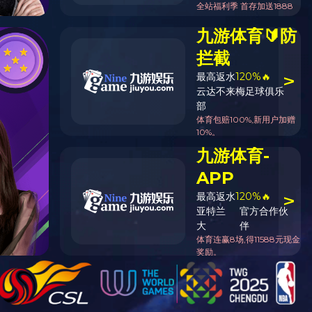
首页
>
产品展示