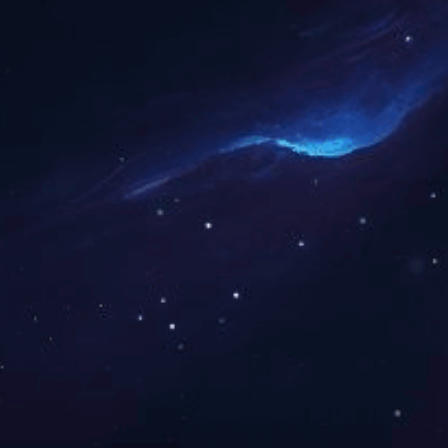
邮箱：741735910@QQ.com
传真：0455-4349123
手机：13836447950
邮编：152400