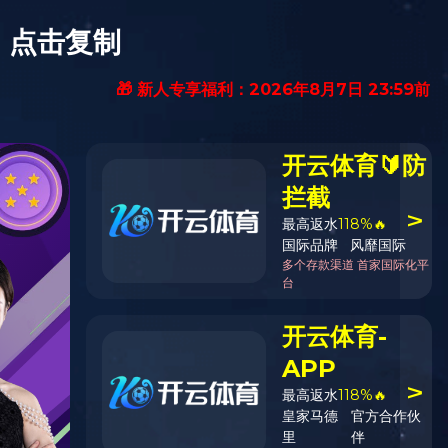
设为首页
|
加入收藏
400-0455-887
国免费服务电话：
8月7日 星期五