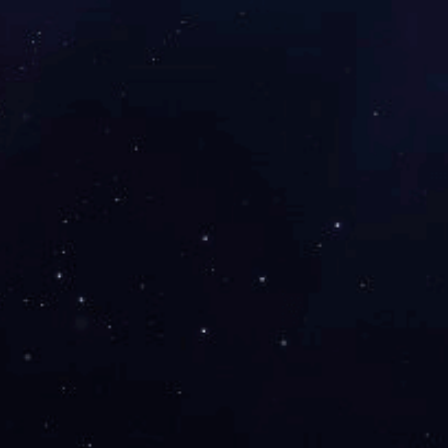
版权所有：九游·体育(jiuyou.com)官方网站
黑ICP备120029