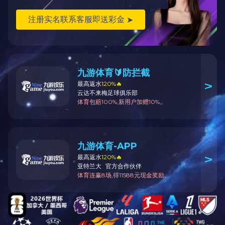
荣誉资质
九游·体育(jiuyou.com)官方网站
上一条：
产品展
九游·体育(jiuyou.com)官方网站
下一条：
工程实
地址：庆安县庆钢股份有限公司院内
0
网址：http://hljdpcc.cn