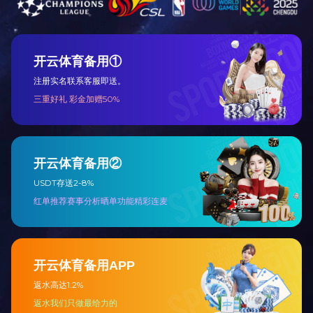
邮箱：741735910@QQ.com
传真：0455-4349123
手机：13836447950
邮编：152400