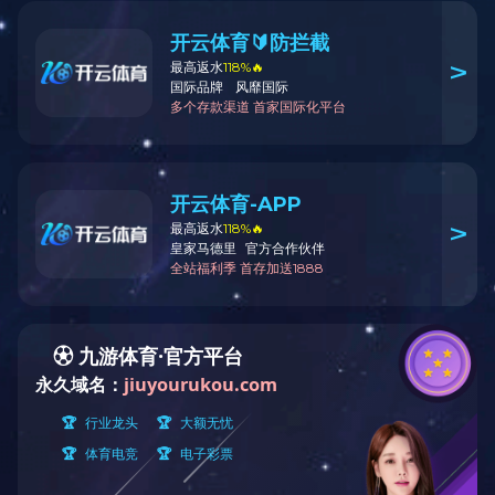
产品展示
荣誉资质