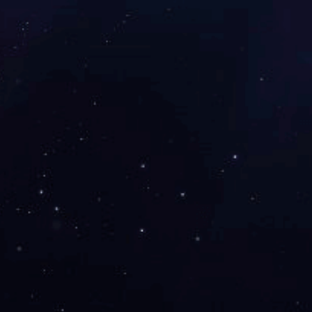
版权所有：九游·体育(jiuyou.com)官方网站
黑ICP备120029