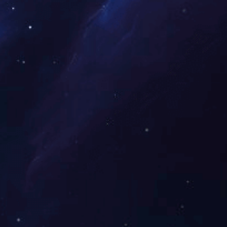
contact us 留言板
400-0455-887