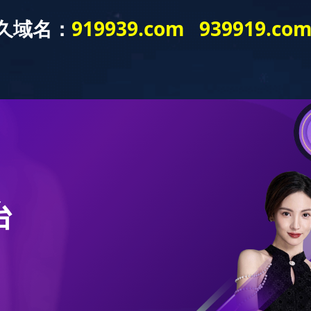
全
誉资质
九游·体育
留言板
九游·体育
(jiuyou.com)官
(jiuyou.com)官
方网站
方网站