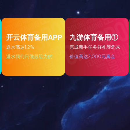
条：
九游·体育(jiuyou.com)官方网站
条：
九游·体育(jiuyou.com)官方网站