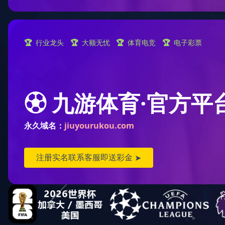
九游
荣誉资质