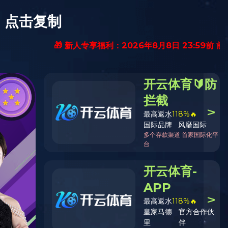
设为首页
|
加入收藏
400-0455-887
国免费服务电话：
8月8日 星期六