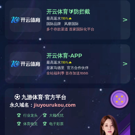
产品展示
荣誉资质