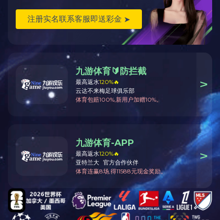
荣誉资质
九游·体育(jiuyou.com)官方网站
上一条：
九游·体
九游·体育(jiuyou.com)官方网站
下一条：
九游·体
地址：庆安县庆钢股份有限公司院内
0
网址：http://hljdpcc.cn