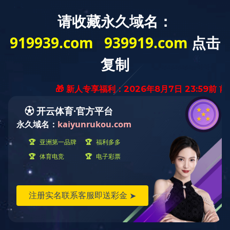
首页
公司简介
产品展示
荣誉资质