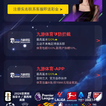
荣誉资质
九游·体育(jiuyou.com)官方网站
上一条：
单仓10
九游·体育(jiuyou.com)官方网站
下一条：
201510
0
地址：庆安县庆钢股份有限公司院内
网址：http://hljdpcc.cn