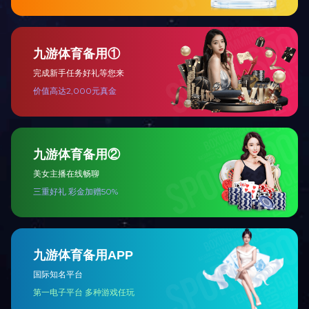
版权所有：九游·体育(jiuyou.com)官方网站
黑ICP备12002962号