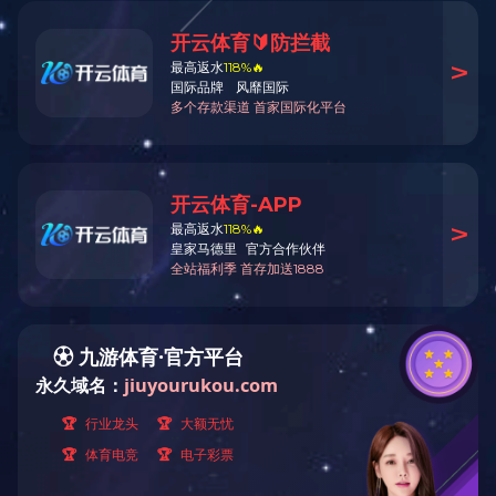
产品展示
荣誉资质